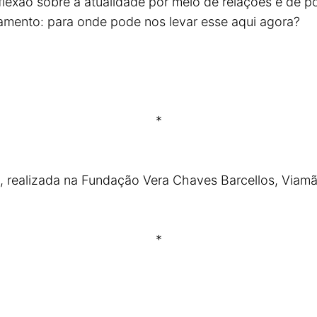
lexão sobre a atualidade por meio de relações e de 
namento: para onde pode nos levar esse aqui agora?
*
, realizada na Fundação Vera Chaves Barcellos, Viam
*