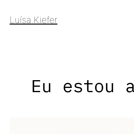
Pular
para
Luísa Kiefer
o
conteúdo
Eu estou 