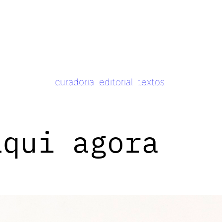
curadoria
editorial
textos
aqui agora