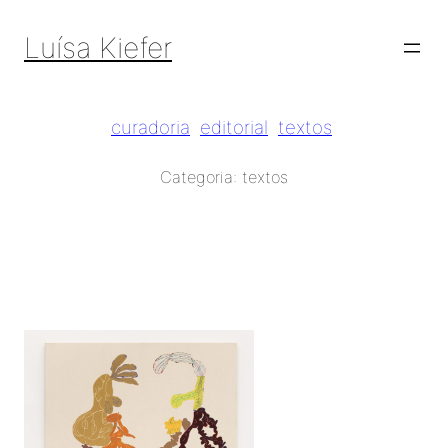
Pular
para
Luísa Kiefer
o
conteúdo
curadoria
editorial
textos
Categoria:
textos