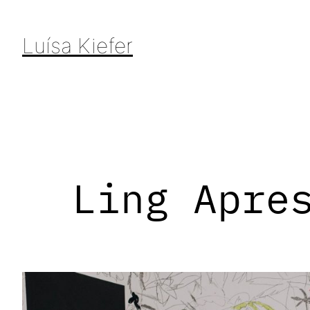
Pular
para
Luísa Kiefer
o
conteúdo
Ling Apre