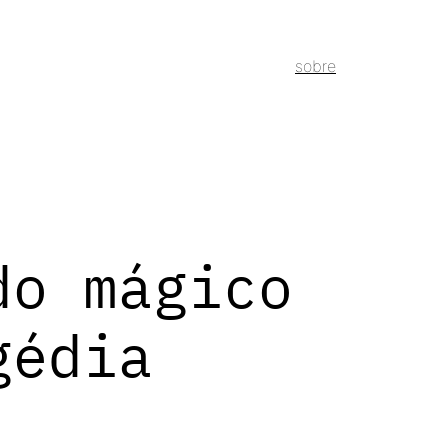
sobre
do mágico
gédia