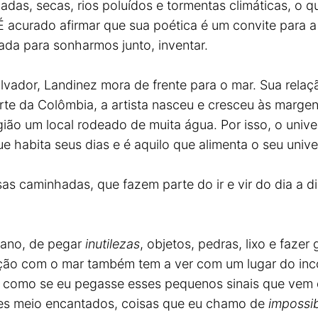
adas, secas, rios poluídos e tormentas climáticas, o 
É acurado afirmar que sua poética é um convite para 
da para sonharmos junto, inventar.
lvador, Landinez mora de frente para o mar. Sua rela
orte da Colômbia, a artista nasceu e cresceu às marge
ão um local rodeado de muita água. Por isso, o univer
 habita seus dias e é aquilo que alimenta o seu univer
as caminhadas, que fazem parte do ir e vir do dia a d
iano, de pegar
inutilezas
, objetos, pedras, lixo e faze
lação com o mar também tem a ver com um lugar do inc
l, é como se eu pegasse esses pequenos sinais que vem 
eres meio encantados, coisas que eu chamo de
impossib