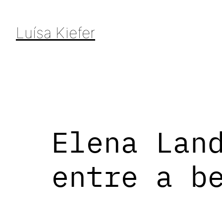
Pular
para
Luísa Kiefer
o
conteúdo
Elena Lan
entre a b