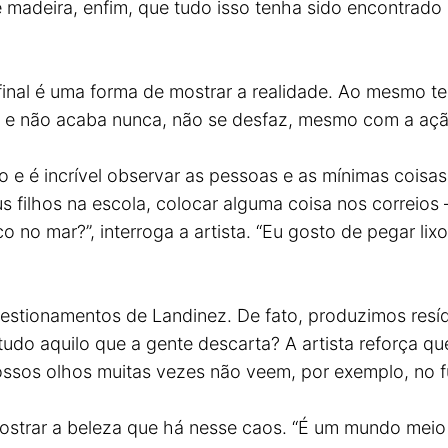
e madeira, enfim, que tudo isso tenha sido encontrado
afinal é uma forma de mostrar a realidade. Ao mesmo t
nal e não acaba nunca, não se desfaz, mesmo com a aç
ão e é incrível observar as pessoas e as mínimas cois
s filhos na escola, colocar alguma coisa nos correios 
o no mar?”, interroga a artista. “Eu gosto de pegar lix
uestionamentos de Landinez. De fato, produzimos res
do aquilo que a gente descarta? A artista reforça que
ossos olhos muitas vezes não veem, por exemplo, no 
mostrar a beleza que há nesse caos. “É um mundo mei