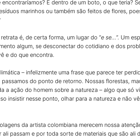
 encontraríamos? E dentro de um boto, o que teria? S
resíduos marinhos ou também são feitos de flores, po
?
retrata é, de certa forma, um lugar do “
e se…
”. Um es
mento algum, se desconectar do cotidiano e dos probl
vê e do que encontra.
tica – infelizmente uma frase que parece ter perdido
á passamos do ponto de retorno. Nossas florestas, mar
oda a ação do homem sobre a natureza – algo que só v
iso insistir nesse ponto, olhar para a natureza e não 
colagens da artista colombiana merecem nossa atenção
 ali passam e por toda sorte de materiais que são ali 