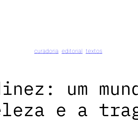
curadoria
editorial
textos
dinez: um mun
eleza e a tra