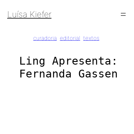
Pular
para
Luísa Kiefer
o
conteúdo
curadoria
editorial
textos
Ling Apresenta:
Fernanda Gassen